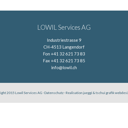
LOWIL Services AG
Industriestrasse 9
CH-4513 Langendorf
Fon +41 32 621 73 83
Fax +41 32 621 73 85
info@lowil.ch
ight 2015 Lowil Services AG ·
Datenschutz
· Realisation
jaeggi & tschui grafik webde